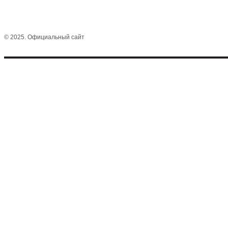
© 2025. Официальный сайт
Виктор Комаров
Пригласить
Концерты
Видео
STANDUP_KOMAROV@MAIL.RU
Все мероприятия 18+