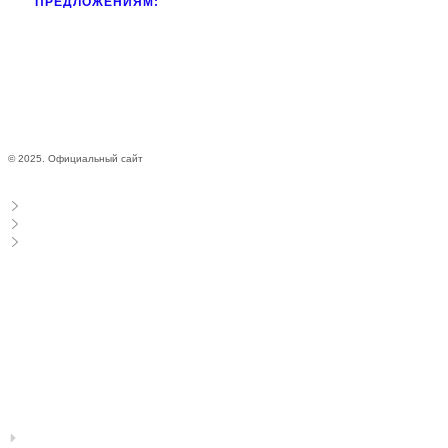
ПРЕДЛОЖЕНИЯМ:
© 2025. Официальный сайт
Виктор Комаров
Пригласить
Концерты
Видео
STANDUP_KOMAROV@MAIL.RU
Все мероприятия 18+